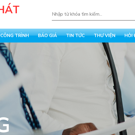
CÔNG TRÌNH
BÁO GIÁ
TIN TỨC
THƯ VIỆN
HỎI
NHIỆT
IỆT
ÁCH NHIỆT
NEL
G