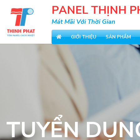
GIỚI THIỆU
SẢN PHẨM
PANEL CÁCH 
TÔN CÁCH NH
CỬA PANEL C
PHỤ KIỆN PA
TUYỂN DỤN