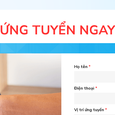
ỨNG TUYỂN NGA
Họ tên
*
Điện thoại
*
Vị trí ứng tuyển
*