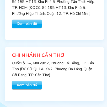
Số 198 HT13, Khu Phố 5, Phường Tân Thới Hiệp,
TP. HCM (ĐC Cũ: Số 198 HT13, Khu Phố 5,
Phường Hiệp Thành, Quận 12, TP. Hồ Chí Minh)
Xem bản đồ
CHI NHÁNH CẦN THƠ
Quốc lộ 1A, Khu vực 2, Phường Cái Răng, TP. Cần
Thơ (ĐC Cũ: QL1A, KV2, Phường Ba Láng, Quận
Cái Răng, TP. Cần Thơ)
Xem bản đồ