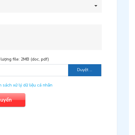
lượng file: 2MB (doc, pdf)
Duyệt …
h sách xử lý dữ liệu cá nhân
tuyển