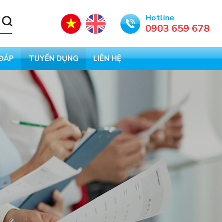
Hotline
0903 659 678
 ĐÁP
TUYỂN DỤNG
LIÊN HỆ