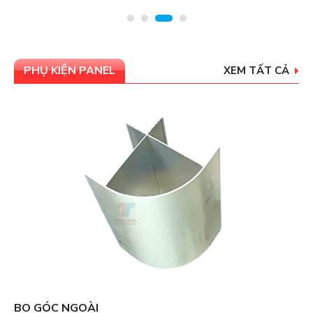
PHỤ KIỆN PANEL
XEM TẤT CẢ
THANH H NỐI