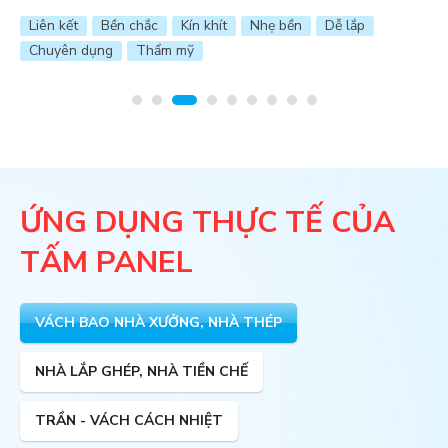
hẹ bền
Dễ lắp
Liên kết
Kín khít
Tiện lợi
Dễ lắ
ỨNG DỤNG THỰC TẾ CỦA
TẤM PANEL
VÁCH BAO NHÀ XƯỞNG, NHÀ THÉP
NHÀ LẮP GHÉP, NHÀ TIỀN CHẾ
TRẦN - VÁCH CÁCH NHIỆT