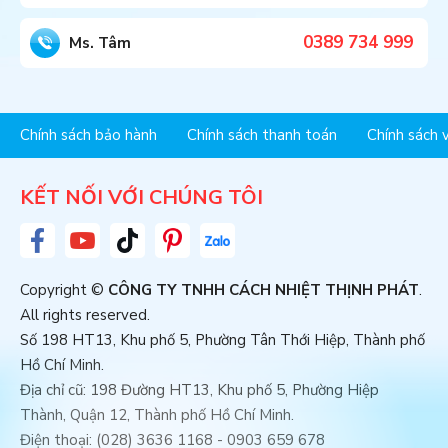
0389 734 999
Ms. Tâm
Chính sách bảo hành
Chính sách thanh toán
Chính sách 
KẾT NỐI VỚI CHÚNG TÔI
Copyright ©
CÔNG TY TNHH CÁCH NHIỆT THỊNH PHÁT
.
All rights reserved.
Số 198 HT13, Khu phố 5, Phường Tân Thới Hiệp, Thành phố
Hồ Chí Minh.
Chat với chúng tôi trên
Địa chỉ cũ: 198 Đường HT13, Khu phố 5, Phường Hiệp
Zalo
Thành, Quận 12, Thành phố Hồ Chí Minh.
Chat với chúng tôi trên
Điện thoại: (028) 3636 1168 - 0903 659 678