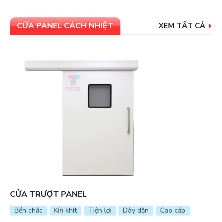
CỬA PANEL CÁCH NHIỆT
XEM TẤT CẢ
CỬA KHO LẠNH
ặn
Cao cấp
Giữ lạnh
Cao cấp
Bền bỉ
Cách nhiệ