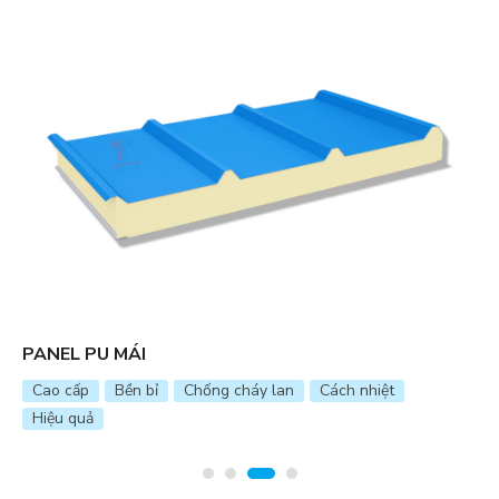
PANEL ROCKWOOL MÁI
 nhiệt
Chống ẩm
Chuyên dụng
Cách nhiệt
Cá
Chống cháy