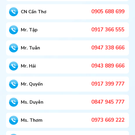
0905 688 699
CN Cần Thơ
0917 366 555
Mr. Tập
0947 338 666
Mr. Tuân
0943 889 666
Mr. Hải
0917 399 777
Mr. Quyến
0847 945 777
Ms. Duyên
0973 669 222
Ms. Thơm