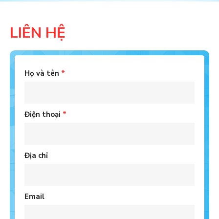
LIÊN HỆ
Họ và tên
*
Điện thoại
*
Địa chỉ
Email