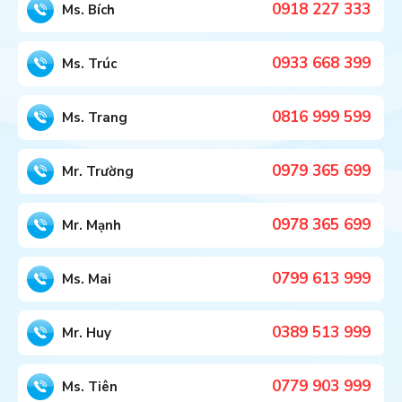
0918 227 333
Ms. Bích
0933 668 399
Ms. Trúc
0816 999 599
Ms. Trang
0979 365 699
Mr. Trường
0978 365 699
Mr. Mạnh
0799 613 999
Ms. Mai
0389 513 999
Mr. Huy
0779 903 999
Ms. Tiên