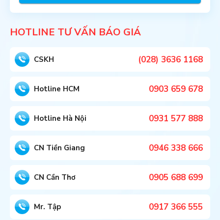
HOTLINE TƯ VẤN BÁO GIÁ
(028) 3636 1168
CSKH
0903 659 678
Hotline HCM
0931 577 888
Hotline Hà Nội
0946 338 666
CN Tiền Giang
0905 688 699
CN Cần Thơ
0917 366 555
Mr. Tập