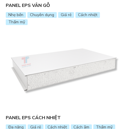
PANEL EPS VÂN GỖ
Nhẹ bền
Chuyên dụng
Giá rẻ
Cách nhiệt
Thẩm mỹ
PANEL EPS CÁCH NHIỆT
Đa năng
Giá rẻ
Cách nhiệt
Cách âm
Thẩm mỹ