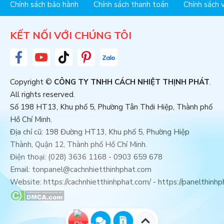
Chính sách bảo hành
Chính sách thanh toán
Chính sách 
KẾT NỐI VỚI CHÚNG TÔI
Copyright ©
CÔNG TY TNHH CÁCH NHIỆT THỊNH PHÁT
.
All rights reserved.
Số 198 HT13, Khu phố 5, Phường Tân Thới Hiệp, Thành phố
Hồ Chí Minh.
Chat với chúng tôi trên
Địa chỉ cũ: 198 Đường HT13, Khu phố 5, Phường Hiệp
Zalo
Thành, Quận 12, Thành phố Hồ Chí Minh.
Chat với chúng tôi trên
Điện thoại: (028) 3636 1168 - 0903 659 678
Messenger
Email: tonpanel@cachnhietthinhphat.com
Website:
https://cachnhietthinhphat.com/
-
https://panelthinhp
Gửi email